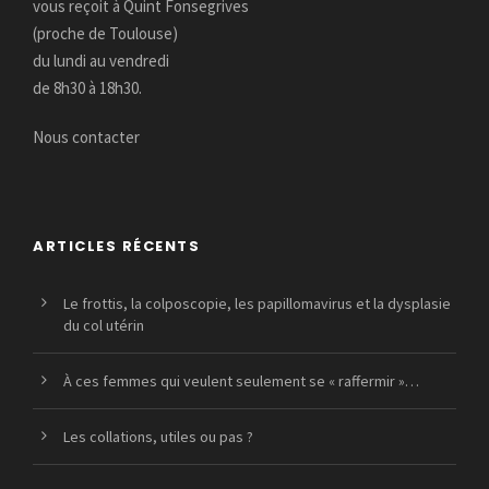
vous reçoit à Quint Fonsegrives
(proche de Toulouse)
du lundi au vendredi
de 8h30 à 18h30.
Nous contacter
ARTICLES RÉCENTS
Le frottis, la colposcopie, les papillomavirus et la dysplasie
du col utérin
À ces femmes qui veulent seulement se « raffermir »…
Les collations, utiles ou pas ?